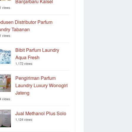
Banjarbaru Kalsel
1 views
dusen Distributor Parfum
undry Tabanan
1 views
Bibit Parfum Laundry
Aqua Fresh
1,172 views
Pengiriman Parfum
Laundry Luxury Wonogiri
Jateng
4 views
Jual Methanol Plus Solo
1,124 views