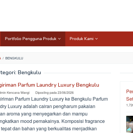
Portfolio Pengguna Produk
Produk Kami
A
/
BENGKULU
tegori:
Bengkulu
giriman Parfum Laundry Luxury Bengkulu
Pe
dmin Kencana Wangi
Diposting pada
23/06/2026
iriman Parfum Laundry Luxury ke Bengkulu Parfum
Set
1,72
dry Luxury adalah cairan pengharum pakaian
an aroma yang menyegarkan dan mampu
ngkatkan mood pemakainya. Komposisi fragrance
 tepat dan bahan yang berkualitas menjadikan