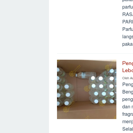
parf
RAS
PAR
Parf
lang
paka
Peng
Leb
Oleh
A
Peng
Beng
peng
dan 
frag
menj
Sela