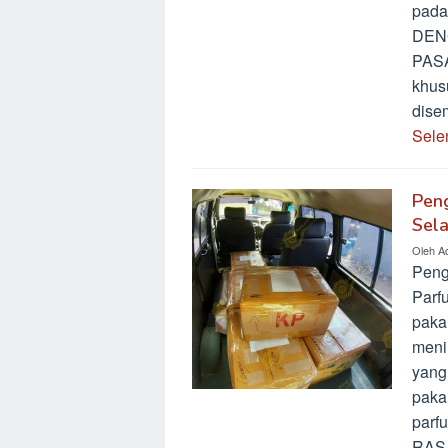
pad
DEN
PASA
khus
dise
Sele
Pen
Sel
Oleh
A
Peng
Parf
paka
meni
yang
pakai
parf
RAS