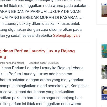
um ini tidak meninggalkan noda warna pada pakaian.
AKAN BEDANYA PARFUM LUXURY DENGAN
FUM YANG BEREDAR MURAH DI PASARAN…!
um Laundry Luxury diformulasikan khusus untuk
sung digunakan dengan cara disemprotkan pada
ian yg sudah selesai diseterika
Selengkapnya >
iriman Parfum Laundry Luxury Rejang
ong
dmin Kencana Wangi
Diposting pada
16/05/2026
iriman Parfum Laundry Luxury ke Rejang Lebong
kulu Parfum Laundry Luxury adalah cairan
harum pakaian dengan aroma yang menyegarkan
mampu meningkatkan mood pemakainya. Komposisi
rance yang tepat dan bahan yang berkualitas
adikan pakaian harum dan segar sepanjang hari .
in itu, parfum ini tidak meninggalkan noda warna