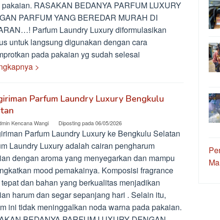
a pakaian. RASAKAN BEDANYA PARFUM LUXURY
GAN PARFUM YANG BEREDAR MURAH DI
RAN…! Parfum Laundry Luxury diformulasikan
us untuk langsung digunakan dengan cara
mprotkan pada pakaian yg sudah selesai
ngkapnya >
giriman Parfum Laundry Luxury Bengkulu
atan
dmin Kencana Wangi
Diposting pada
06/05/2026
iriman Parfum Laundry Luxury ke Bengkulu Selatan
um Laundry Luxury adalah cairan pengharum
Pe
ian dengan aroma yang menyegarkan dan mampu
Ma
ngkatkan mood pemakainya. Komposisi fragrance
 tepat dan bahan yang berkualitas menjadikan
an harum dan segar sepanjang hari . Selain itu,
um ini tidak meninggalkan noda warna pada pakaian.
AKAN BEDANYA PARFUM LUXURY DENGAN