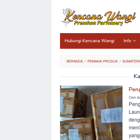
Loncat
ke
konten
Hubungi Kencana Wangi
Info
BERANDA
/
PEMAKAI PRODUK
/
SUMATER
Ka
Pen
Oleh
A
Peng
Laun
deng
meni
yang