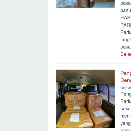
pakai
parf
RAS
PAR
Parf
lang
paka
Sele
Pen
Ben
Oleh
A
Peng
Parf
paka
meni
yang
pakai