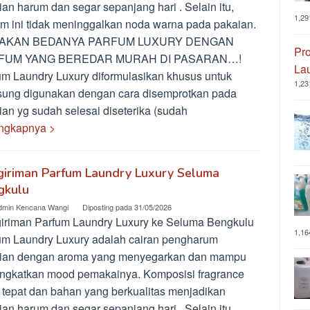
an harum dan segar sepanjang hari . Selain itu,
1,29
um ini tidak meninggalkan noda warna pada pakaian.
AKAN BEDANYA PARFUM LUXURY DENGAN
Pro
FUM YANG BEREDAR MURAH DI PASARAN…!
La
um Laundry Luxury diformulasikan khusus untuk
1,23
sung digunakan dengan cara disemprotkan pada
ian yg sudah selesai diseterika (sudah
ngkapnya >
giriman Parfum Laundry Luxury Seluma
gkulu
dmin Kencana Wangi
Diposting pada
31/05/2026
iriman Parfum Laundry Luxury ke Seluma Bengkulu
1,16
um Laundry Luxury adalah cairan pengharum
ian dengan aroma yang menyegarkan dan mampu
ngkatkan mood pemakainya. Komposisi fragrance
 tepat dan bahan yang berkualitas menjadikan
an harum dan segar sepanjang hari . Selain itu,