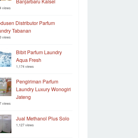
Banjarbaru Kalsel
4 views
dusen Distributor Parfum
undry Tabanan
3 views
Bibit Parfum Laundry
Aqua Fresh
1,174 views
Pengiriman Parfum
Laundry Luxury Wonogiri
Jateng
7 views
Jual Methanol Plus Solo
1,127 views