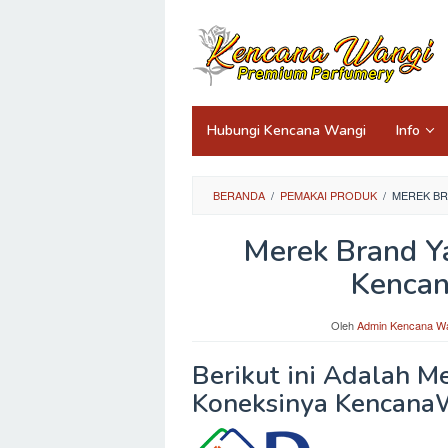
Loncat
ke
konten
Hubungi Kencana Wangi
Info
BERANDA
/
PEMAKAI PRODUK
/
MEREK BR
Merek Brand Y
Kenca
Oleh
Admin Kencana W
Berikut ini Adalah M
Koneksinya Kencana