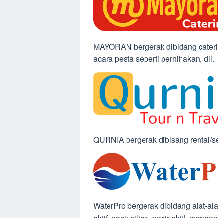
MAYORAN bergerak dibidang catering/
acara pesta seperti pernihakan, dll.
QURNIA bergerak dibisang rental/se
WaterPro bergerak dibidang alat-alat 
aktif, pasir silica, pasir aktif, manga